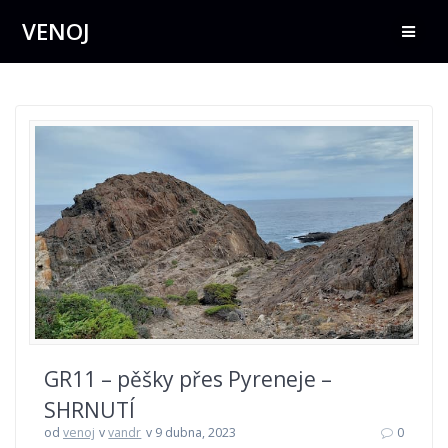
Přeskočit
VENOJ
na
obsah
GR11 – pěšky přes Pyreneje –
SHRNUTÍ
od
venoj
v
vandr
v 9 dubna, 2023
0