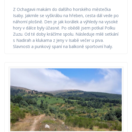
Z Ochagavii makám do dalšího horského městečka
Isaby. Jakmile se vyškrábu na hřeben, cesta dál vede po
náhorní plošině. Den je jak korálek a výhledy na vysoké
hory v dálce byly úžasné. Po obědě jsem potkal Polku
Zuzu. Od té doby kráčíme spolu. Následuje milé setkání
s Nadirah a klukama z Jeny v Isabě večer u piva.
Slavnosti a punkový spaní na balkoně sportovní haly.