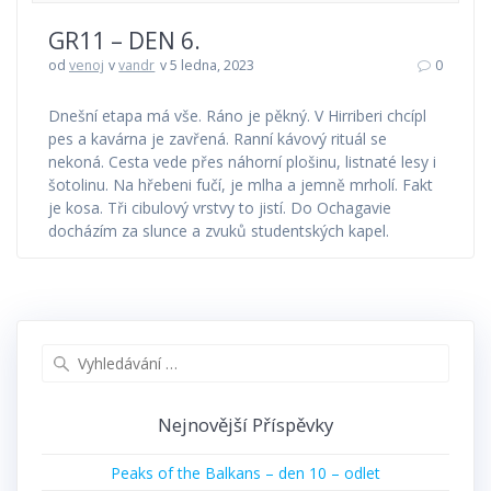
GR11 – DEN 6.
od
venoj
v
vandr
v 5 ledna, 2023
0
Dnešní etapa má vše. Ráno je pěkný. V Hirriberi chcípl
pes a kavárna je zavřená. Ranní kávový rituál se
nekoná. Cesta vede přes náhorní plošinu, listnaté lesy i
šotolinu. Na hřebeni fučí, je mlha a jemně mrholí. Fakt
je kosa. Tři cibulový vrstvy to jistí. Do Ochagavie
docházím za slunce a zvuků studentských kapel.
Vyhledat:
Nejnovější Příspěvky
Peaks of the Balkans – den 10 – odlet