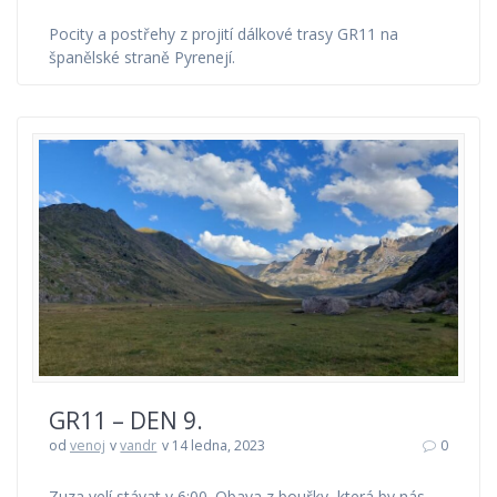
Pocity a postřehy z projití dálkové trasy GR11 na
španělské straně Pyrenejí.
GR11 – DEN 9.
od
venoj
v
vandr
v 14 ledna, 2023
0
Zuza velí stávat v 6:00. Obava z bouřky, která by nás