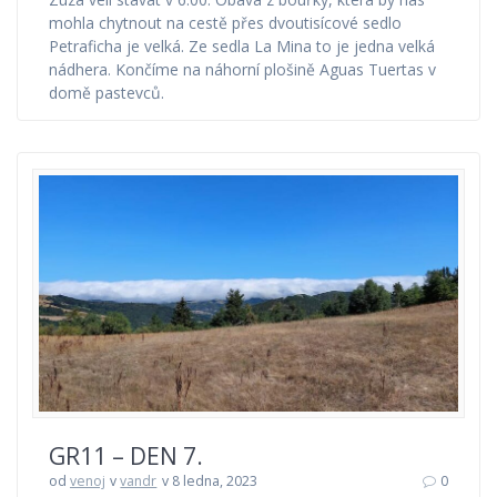
mohla chytnout na cestě přes dvoutisícové sedlo
Petraficha je velká. Ze sedla La Mina to je jedna velká
nádhera. Končíme na náhorní plošině Aguas Tuertas v
domě pastevců.
GR11 – DEN 7.
od
venoj
v
vandr
v 8 ledna, 2023
0