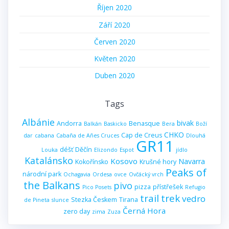
Říjen 2020
Září 2020
Červen 2020
Květen 2020
Duben 2020
Tags
Albánie
bivak
Andorra
Benasque
Balkán
Baskicko
Bera
Boží
CHKO
Cap de Creus
dar
cabana
Cabaña de Añes Cruces
Dlouhá
GR11
déšť
Děčín
Louka
Elizondo
Espot
jídlo
Katalánsko
Kosovo
Navarra
Kokořínsko
Krušné hory
Peaks of
národní park
Ochagavia
Ordesa
ovce
Ovčácký vrch
the Balkans
pivo
pizza
přístřešek
Pico Posets
Refugio
trail
trek
vedro
Stezka Českem
Tirana
de Pineta
slunce
Černá Hora
zero day
zima
Zuza