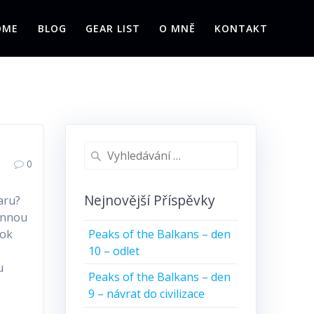
OME
BLOG
GEAR LIST
O MNĚ
KONTAKT
Vyhledat:
0
Nejnovější Příspěvky
aru?
dinnou
Peaks of the Balkans – den
rok
10 – odlet
u
Peaks of the Balkans – den
9 – návrat do civilizace