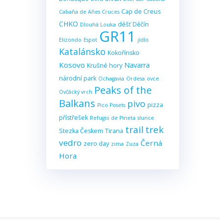
Cap de Creus
Cabaña de Añes Cruces
CHKO
déšť
Děčín
Dlouhá Louka
GR11
Elizondo
Espot
jídlo
Katalánsko
Kokořínsko
Kosovo
Navarra
Krušné hory
národní park
Ochagavia
Ordesa
ovce
Peaks of the
Ovčácký vrch
Balkans
pivo
pizza
Pico Posets
přístřešek
Refugio de Pineta
slunce
trail
trek
Stezka Českem
Tirana
vedro
Černá
zero day
zima
Zuza
Hora