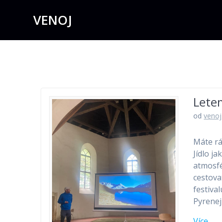
Přeskočit
VENOJ
na
obsah
Lete
od
venoj
Máte rá
Jídlo j
atmosfé
cestova
festiva
Pyrenej
Více