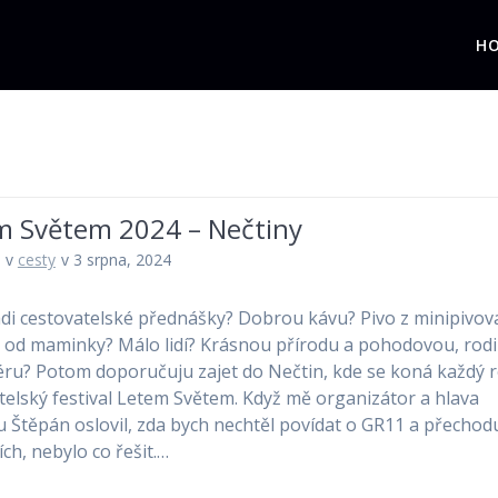
H
m Světem 2024 – Nečtiny
v
cesty
v 3 srpna, 2024
di cestovatelské přednášky? Dobrou kávu? Pivo z minipivov
ak od maminky? Málo lidí? Krásnou přírodu a pohodovou, ro
ru? Potom doporučuju zajet do Nečtin, kde se koná každý 
telský festival Letem Světem. Když mě organizátor a hlava
lu Štěpán oslovil, zda bych nechtěl povídat o GR11 a přechod
ích, nebylo co řešit.…