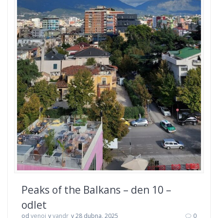
Peaks of the Balkans – den 10 –
odlet
od
venoj
v
vandr
v 28 dubna, 2025
0