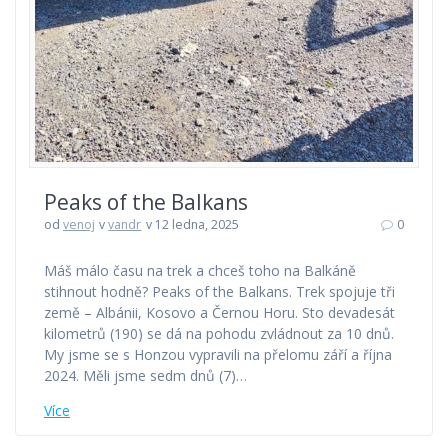
Peaks of the Balkans
od
venoj
v
vandr
v 12 ledna, 2025
0
Máš málo času na trek a chceš toho na Balkáně
stihnout hodně? Peaks of the Balkans. Trek spojuje tři
země – Albánii, Kosovo a Černou Horu. Sto devadesát
kilometrů (190) se dá na pohodu zvládnout za 10 dnů.
My jsme se s Honzou vypravili na přelomu září a října
2024. Měli jsme sedm dnů (7)…
Více