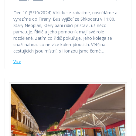
Den 10 (5/10/2024) V klidu se zabalíme, nasnídáme a
vyrazíme do Tirany. Bus vyjíždí ze Shkoderu v 11:00.
Starý Neoplan, který páni řidiči přistaví, už něco
pamatuje. Řidič a jeho pomocník mají své role
rozdělené. Zatím co řidič pokuřuje, jeho kolega se
snaží nahnat co nejvíce kolemjdoucích. Většina
cestujících jsou místní, s Honzou jsme černé…
Více