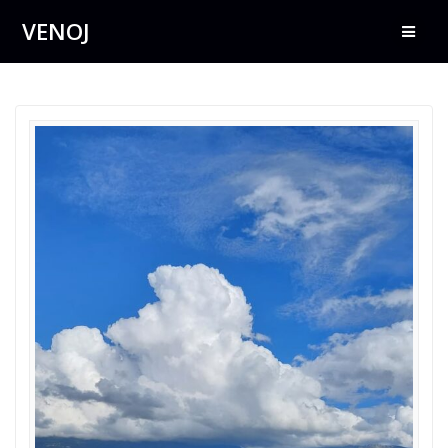
Přeskočit
VENOJ
na
obsah