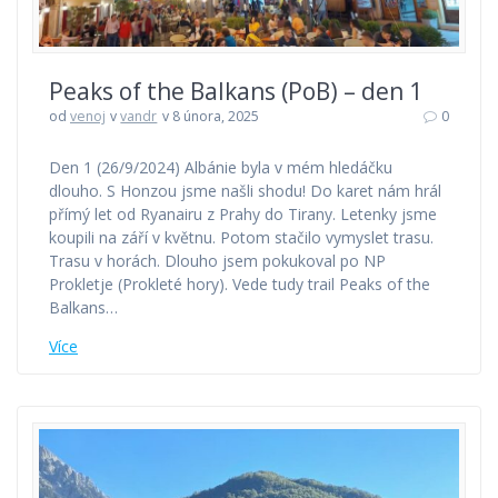
Peaks of the Balkans (PoB) – den 1
od
venoj
v
vandr
v 8 února, 2025
0
Den 1 (26/9/2024) Albánie byla v mém hledáčku
dlouho. S Honzou jsme našli shodu! Do karet nám hrál
přímý let od Ryanairu z Prahy do Tirany. Letenky jsme
koupili na září v květnu. Potom stačilo vymyslet trasu.
Trasu v horách. Dlouho jsem pokukoval po NP
Prokletje (Prokleté hory). Vede tudy trail Peaks of the
Balkans…
Více