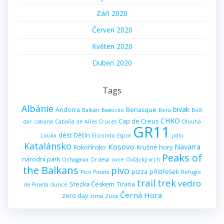
Září 2020
Červen 2020
Květen 2020
Duben 2020
Tags
Albánie
bivak
Andorra
Benasque
Balkán
Baskicko
Bera
Boží
CHKO
Cap de Creus
dar
cabana
Cabaña de Añes Cruces
Dlouhá
GR11
déšť
Děčín
Louka
Elizondo
Espot
jídlo
Katalánsko
Kosovo
Navarra
Kokořínsko
Krušné hory
Peaks of
národní park
Ochagavia
Ordesa
ovce
Ovčácký vrch
the Balkans
pivo
pizza
přístřešek
Pico Posets
Refugio
trail
trek
vedro
Stezka Českem
Tirana
de Pineta
slunce
Černá Hora
zero day
zima
Zuza