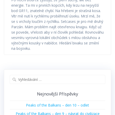
energie. Ta mi v prvních kopcích, kdy lezu na nejvyšší
bod GR11, znatelně chybí. Na hřebeni je strašná kosa.
Vítr mě nutí k rychlému proběhnutí úseku. Mrzí mě, že
se s vrcholy loučím z rychlíku. Setcases je pro mě druhý
Parzán. Mám problém najít otevřenou knajpu. Když už
se povede, vřelosti aby v ní člověk pohledal. Rovnováhu
vesmíru vyrovná lokální obchůdek s milou obsluhou a
výtečnými kousky v nabídce. Hledání bivaku se změní
na bojovku.
Vyhledat:
Nejnovější Příspěvky
Peaks of the Balkans – den 10 – odlet
Peaks of the Balkans – den 9 – návrat do civilizace