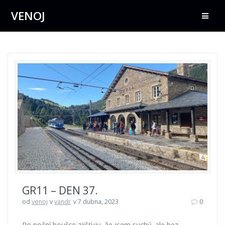
Přeskočit
VENOJ
na
obsah
GR11 – DEN 37.
od
venoj
v
vandr
v 7 dubna, 2023
0
Po noční bouřce zjišťuju, že jsem suchý, ale bez