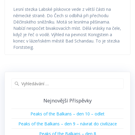
Lesní stezka Labské pískovce vede z větší části na
německé straně. Do Čech si odbíhá při přechodu
Děčínského sněžníku. Motá se lesníma pěšinama.
Nabízí nespočet bivakovacích míst. Dělá vrásky na čele,
když je řeč o vodě. Výhled na pevnost Konigstein a
konec v lázeňském městě Bad Schandau. To je stezka
Forststeig.
Vyhledat:
Nejnovější Příspěvky
Peaks of the Balkans – den 10 – odlet
Peaks of the Balkans – den 9 – návrat do civilizace
Peaks of the Balkans – den 8