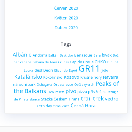
Červen 2020
Květen 2020
Duben 2020
Tags
Albánie
bivak
Andorra
Benasque
Balkán
Baskicko
Bera
Boží
CHKO
Cap de Creus
dar
cabana
Cabaña de Añes Cruces
Dlouhá
GR11
déšť
Děčín
Louka
Elizondo
Espot
jídlo
Katalánsko
Kosovo
Navarra
Kokořínsko
Krušné hory
Peaks of
národní park
Ochagavia
Ordesa
ovce
Ovčácký vrch
the Balkans
pivo
pizza
přístřešek
Pico Posets
Refugio
trail
trek
vedro
Stezka Českem
Tirana
de Pineta
slunce
Černá Hora
zero day
zima
Zuza