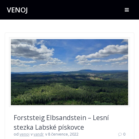
Přeskočit
VENOJ
na
obsah
Forststeig Elbsandstein – Lesní
stezka Labské pískovce
od
venoj
v
vandr
v 8 července, 2022
0