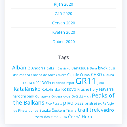
Říjen 2020
Září 2020
Červen 2020
Květen 2020
Duben 2020
Tags
Albánie
bivak
Andorra
Benasque
Balkán
Baskicko
Bera
Boží
CHKO
Cap de Creus
dar
cabana
Cabaña de Añes Cruces
Dlouhá
GR11
déšť
Děčín
Louka
Elizondo
Espot
jídlo
Katalánsko
Kosovo
Navarra
Kokořínsko
Krušné hory
Peaks of
národní park
Ochagavia
Ordesa
ovce
Ovčácký vrch
the Balkans
pivo
pizza
přístřešek
Pico Posets
Refugio
trail
trek
vedro
Stezka Českem
Tirana
de Pineta
slunce
Černá Hora
zero day
zima
Zuza