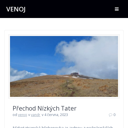
Přeskočit
VENOJ
na
obsah
Přechod Nízkých Tater
od
venoj
v
vandr
v 4 června, 2023
0
Nízkotatranská hřebenovka je jednou z nejkrásnějších