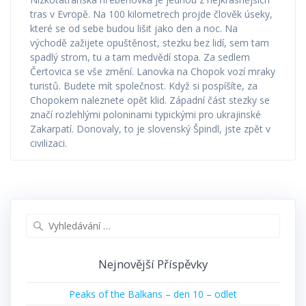
tras v Evropě. Na 100 kilometrech projde člověk úseky,
které se od sebe budou lišit jako den a noc. Na
východě zažijete opuštěnost, stezku bez lidí, sem tam
spadlý strom, tu a tam medvědí stopa. Za sedlem
Čertovica se vše změní. Lanovka na Chopok vozí mraky
turistů. Budete mít společnost. Když si pospíšíte, za
Chopokem naleznete opět klid. Západní část stezky se
značí rozlehlými poloninami typickými pro ukrajinské
Zakarpatí. Donovaly, to je slovenský Špindl, jste zpět v
civilizaci.
Vyhledat:
Nejnovější Příspěvky
Peaks of the Balkans – den 10 – odlet