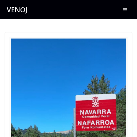
Přeskočit
VENOJ
na
obsah