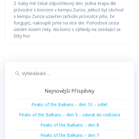
Z Isaby mě čekal odpočinkový den. Jedna etapa dle
průvodce s koncem v kempu Zuriza. Jelikož byl obchod
v kempu Zuriza uzavřen (ačkoliv průvodce píše, že
funguje), nakoupili jsme na více dní. Pohodová cesta
údolím kolem řeky. Na konci s výhledy na zvedající se
štíty hor.
Vyhledat:
Nejnovější Příspěvky
Peaks of the Balkans – den 10 – odlet
Peaks of the Balkans – den 9 – návrat do civilizace
Peaks of the Balkans – den 8
Peaks of the Balkans – den 7