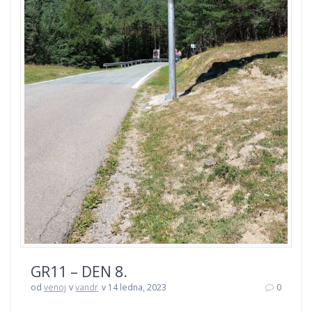
GR11 – DEN 8.
od
venoj
v
vandr
v 14 ledna, 2023
0