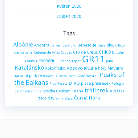
Květen 2020
Duben 2020
Tags
Albánie
bivak
Andorra
Benasque
Balkán
Baskicko
Bera
Boží
CHKO
Cap de Creus
dar
cabana
Cabaña de Añes Cruces
Dlouhá
GR11
déšť
Děčín
Louka
Elizondo
Espot
jídlo
Katalánsko
Kosovo
Navarra
Kokořínsko
Krušné hory
Peaks of
národní park
Ochagavia
Ordesa
ovce
Ovčácký vrch
the Balkans
pivo
pizza
přístřešek
Pico Posets
Refugio
trail
trek
vedro
Stezka Českem
Tirana
de Pineta
slunce
Černá Hora
zero day
zima
Zuza