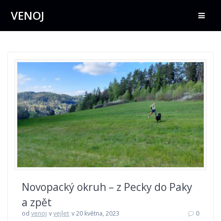
Přeskočit
VENOJ
na
obsah
Novopacký okruh – z Pecky do Paky
a zpět
od
venoj
v
vejlet
v 20 května, 2023
0