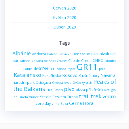
Červen 2020
Květen 2020
Duben 2020
Tags
Albánie
bivak
Andorra
Benasque
Balkán
Baskicko
Bera
Boží
CHKO
Cap de Creus
dar
cabana
Cabaña de Añes Cruces
Dlouhá
GR11
déšť
Děčín
Louka
Elizondo
Espot
jídlo
Katalánsko
Kosovo
Navarra
Kokořínsko
Krušné hory
Peaks of
národní park
Ochagavia
Ordesa
ovce
Ovčácký vrch
the Balkans
pivo
pizza
přístřešek
Pico Posets
Refugio
trail
trek
vedro
Stezka Českem
Tirana
de Pineta
slunce
Černá Hora
zero day
zima
Zuza