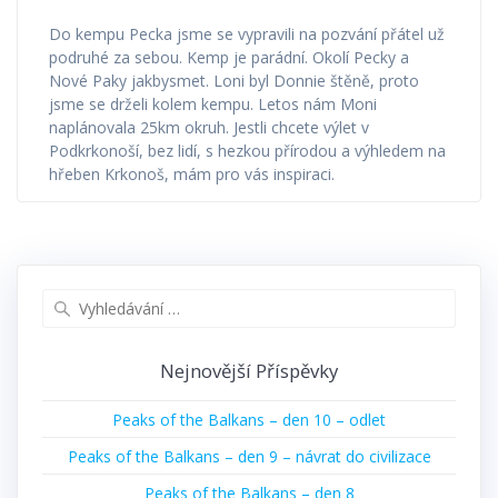
Do kempu Pecka jsme se vypravili na pozvání přátel už
podruhé za sebou. Kemp je parádní. Okolí Pecky a
Nové Paky jakbysmet. Loni byl Donnie štěně, proto
jsme se drželi kolem kempu. Letos nám Moni
naplánovala 25km okruh. Jestli chcete výlet v
Podkrkonoší, bez lidí, s hezkou přírodou a výhledem na
hřeben Krkonoš, mám pro vás inspiraci.
Vyhledat:
Nejnovější Příspěvky
Peaks of the Balkans – den 10 – odlet
Peaks of the Balkans – den 9 – návrat do civilizace
Peaks of the Balkans – den 8