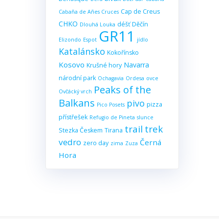
Cap de Creus
Cabaña de Añes Cruces
CHKO
déšť
Děčín
Dlouhá Louka
GR11
Elizondo
Espot
jídlo
Katalánsko
Kokořínsko
Kosovo
Navarra
Krušné hory
národní park
Ochagavia
Ordesa
ovce
Peaks of the
Ovčácký vrch
Balkans
pivo
pizza
Pico Posets
přístřešek
Refugio de Pineta
slunce
trail
trek
Stezka Českem
Tirana
vedro
Černá
zero day
zima
Zuza
Hora