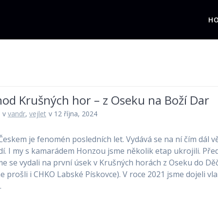
H
hod Krušných hor – z Oseku na Boží Dar
v
vandr
,
vejlet
v 12 října, 2024
Českem je fenomén posledních let. Vydává se na ní čím dál vě
idí. I my s kamarádem Honzou jsme několik etap ukrojili. Pře
me se vydali na první úsek v Krušných horách z Oseku do Dě
me prošli i CHKO Labské Pískovce). V roce 2021 jsme dojeli v
…