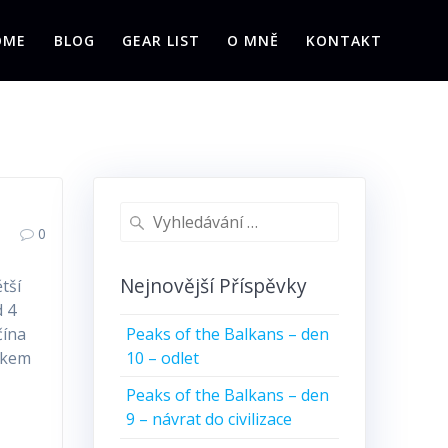
OME
BLOG
GEAR LIST
O MNĚ
KONTAKT
Vyhledat:
0
Nejnovější Příspěvky
tší
d 4
Peaks of the Balkans – den
čína
10 – odlet
lakem
Peaks of the Balkans – den
9 – návrat do civilizace