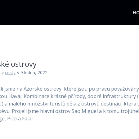
H
ské ostrovy
v
cesty
v 9 ledna, 2022
li jsme na Azorské ostrovy, které jsou po právu považovány
ou Havaj. Kombinace krásné přírody, dobré infrastruktury 
U) a malého množství turistů dělá z ostrovů destinaci, která s
těvu. Projeli jsme hlavní ostrov Sao Miguel a k tomu trojúhe
e, Pico a Faial.