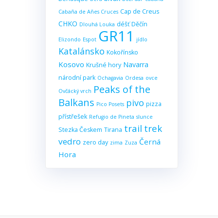
Cap de Creus
Cabaña de Añes Cruces
CHKO
déšť
Děčín
Dlouhá Louka
GR11
Elizondo
Espot
jídlo
Katalánsko
Kokořínsko
Kosovo
Navarra
Krušné hory
národní park
Ochagavia
Ordesa
ovce
Peaks of the
Ovčácký vrch
Balkans
pivo
pizza
Pico Posets
přístřešek
Refugio de Pineta
slunce
trail
trek
Stezka Českem
Tirana
vedro
Černá
zero day
zima
Zuza
Hora