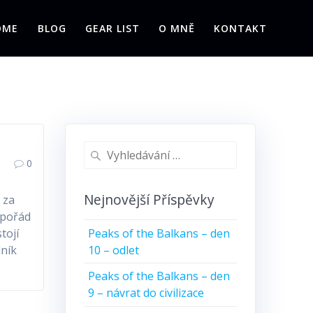
OME
BLOG
GEAR LIST
O MNĚ
KONTAKT
Vyhledat:
0
Nejnovější Příspěvky
 za
(pořád
Peaks of the Balkans – den
tojí
10 – odlet
lník
Peaks of the Balkans – den
9 – návrat do civilizace