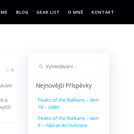
OME
BLOG
GEAR LIST
O MNĚ
KONTAKT
Vyhledat:
0
Nejnovější Příspěvky
ydávám
.
Peaks of the Balkans – den
ek a
10 – odlet
vyšší
Peaks of the Balkans – den
9 – návrat do civilizace