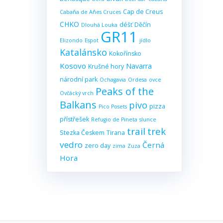
Cap de Creus
Cabaña de Añes Cruces
CHKO
déšť
Děčín
Dlouhá Louka
GR11
Elizondo
Espot
jídlo
Katalánsko
Kokořínsko
Kosovo
Navarra
Krušné hory
národní park
Ochagavia
Ordesa
ovce
Peaks of the
Ovčácký vrch
Balkans
pivo
pizza
Pico Posets
přístřešek
Refugio de Pineta
slunce
trail
trek
Stezka Českem
Tirana
vedro
Černá
zero day
zima
Zuza
Hora