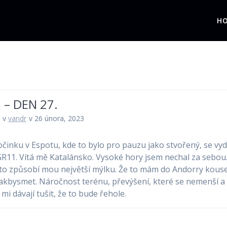
H
 – DEN 27.
v
vandr
v 26 února, 2023
činku v Espotu, kde to bylo pro pauzu jako stvořený, se v
GR11. Vítá mě Katalánsko. Vysoké hory jsem nechal za sebou
o způsobí mou největší mýlku. Že to mám do Andorry kous
 jakbysmet. Náročnost terénu, převýšení, které se nemenší a 
 mi dávají tušit, že to bude řehole.