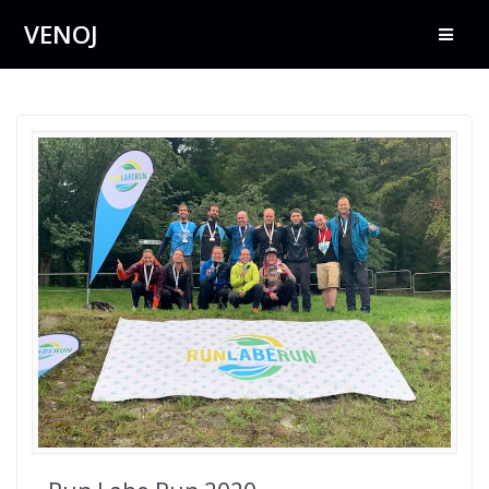
Přeskočit
VENOJ
na
obsah