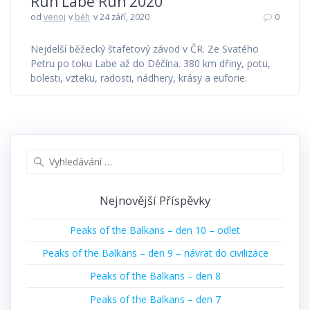
Run Labe Run 2020
od
venoj
v
běh
v 24 září, 2020
0
Nejdelší běžecký štafetový závod v ČR. Ze Svatého
Petru po toku Labe až do Děčína. 380 km dřiny, potu,
bolesti, vzteku, radosti, nádhery, krásy a euforie.
Vyhledat:
Nejnovější Příspěvky
Peaks of the Balkans – den 10 – odlet
Peaks of the Balkans – den 9 – návrat do civilizace
Peaks of the Balkans – den 8
Peaks of the Balkans – den 7