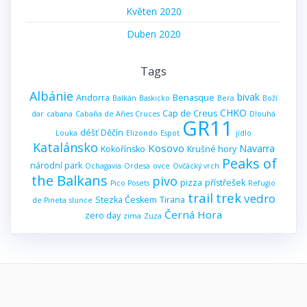
Květen 2020
Duben 2020
Tags
Albánie
bivak
Andorra
Benasque
Balkán
Baskicko
Bera
Boží
CHKO
Cap de Creus
dar
cabana
Cabaña de Añes Cruces
Dlouhá
GR11
déšť
Děčín
Louka
Elizondo
Espot
jídlo
Katalánsko
Kosovo
Navarra
Kokořínsko
Krušné hory
Peaks of
národní park
Ochagavia
Ordesa
ovce
Ovčácký vrch
the Balkans
pivo
pizza
přístřešek
Pico Posets
Refugio
trail
trek
vedro
Stezka Českem
Tirana
de Pineta
slunce
Černá Hora
zero day
zima
Zuza